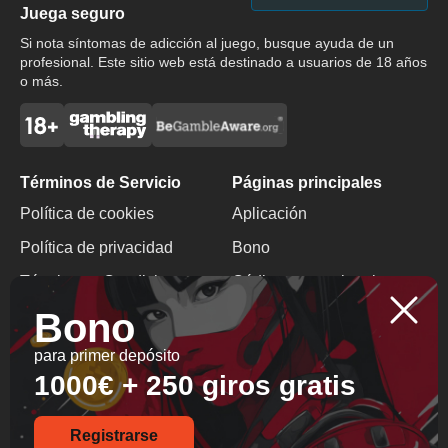
Juega seguro
Si nota síntomas de adicción al juego, busque ayuda de un
profesional. Este sitio web está destinado a usuarios de 18 años
o más.
Términos de Servicio
Páginas principales
Política de cookies
Aplicación
Política de privacidad
Bono
Términos y Condiciones
Código promocional
Bono
Juego Responsable
Bono sin depósito
para primer depósito
Contactos
1000€ + 250 giros gratis
+357 29 700715
info@inja-casinos.com
Registrarse